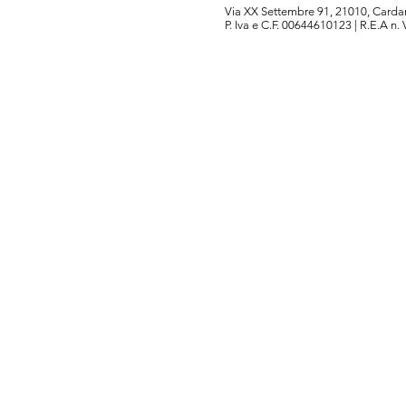
Via XX Settembre 91, 21010, Cardan
P. Iva e C.F. 00644610123 | R.E.A n.