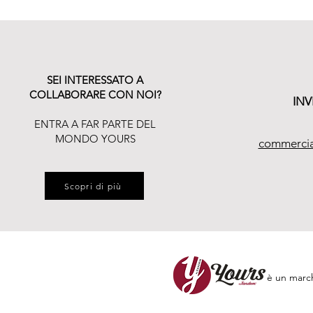
SEI INTERESSATO A
COLLABORARE CON NOI?
INV
ENTRA A FAR PARTE DEL
MONDO YOURS
commercia
Scopri di più
è un marc